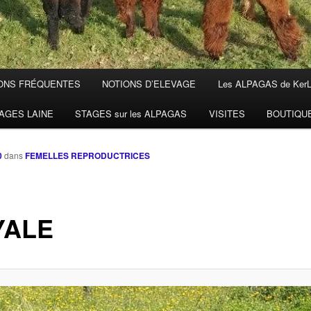
ONS FRÉQUENTES
NOTIONS D’ELEVAGE
Les ALPAGAS de Ker
AGES LAINE
STAGES sur les ALPAGAS
VISITES
BOUTIQU
0
dans
FEMELLES REPRODUCTRICES
YALE