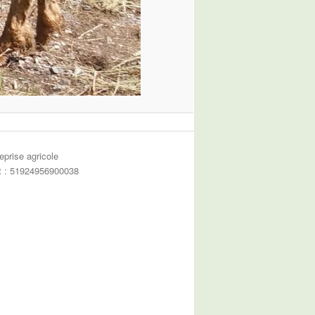
eprise agricole
et : 51924956900038