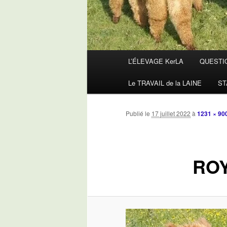
Menu
L’ÉLEVAGE KerLA
QUESTI
principal
Le TRAVAIL de la LAINE
ST
Publié le
17 juillet 2022
à
1231 × 90
RO