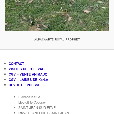
ALPACAARTE ROYAL PROPHET
CONTACT
VISITES DE L’ÉLEVAGE
CGV – VENTE ANIMAUX
CGV – LAINES DE KerLA
REVUE DE PRESSE
Élevage KerLA
Lieu-dit le Coudray
SAINT JEAN SUR ERVE
53270 BLANDOUET SAINT JEAN