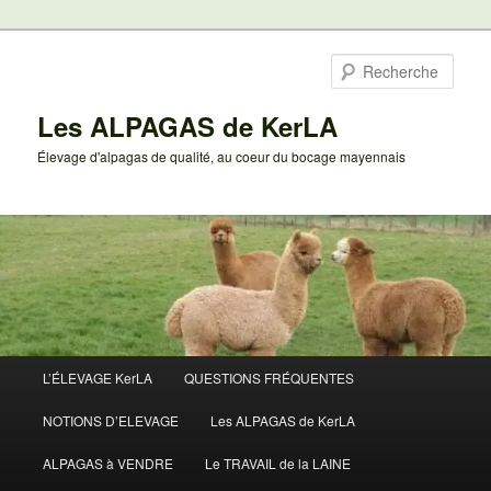
Aller
au
Rech
contenu
principal
Les ALPAGAS de KerLA
Élevage d'alpagas de qualité, au coeur du bocage mayennais
Menu
L’ÉLEVAGE KerLA
QUESTIONS FRÉQUENTES
principal
NOTIONS D’ELEVAGE
Les ALPAGAS de KerLA
ALPAGAS à VENDRE
Le TRAVAIL de la LAINE