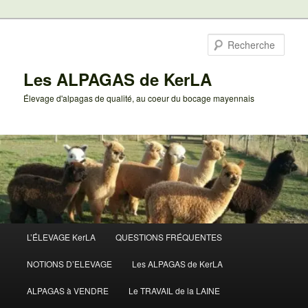
Aller
au
Rech
contenu
principal
Les ALPAGAS de KerLA
Élevage d'alpagas de qualité, au coeur du bocage mayennais
Menu
L’ÉLEVAGE KerLA
QUESTIONS FRÉQUENTES
principal
NOTIONS D’ELEVAGE
Les ALPAGAS de KerLA
ALPAGAS à VENDRE
Le TRAVAIL de la LAINE