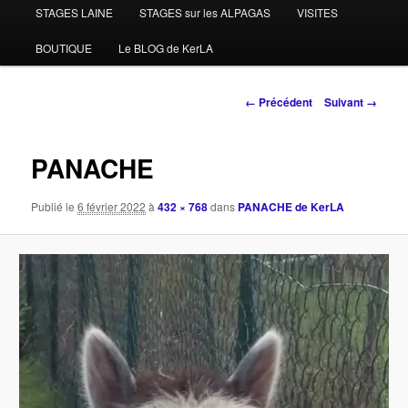
STAGES LAINE
STAGES sur les ALPAGAS
VISITES
BOUTIQUE
Le BLOG de KerLA
Navigation
← Précédent
Suivant →
des
images
PANACHE
Publié le
6 février 2022
à
432 × 768
dans
PANACHE de KerLA