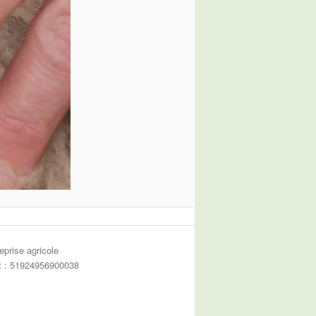
eprise agricole
et : 51924956900038