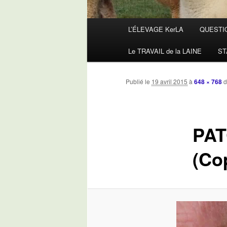
Menu
L’ÉLEVAGE KerLA
QUESTI
principal
Le TRAVAIL de la LAINE
ST
Publié le
19 avril 2015
à
648 × 768
d
PAT
(Co