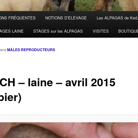
ONS FRÉQUENTES
NOTIONS D’ELEVAGE
Les ALPAGAS de Ker
AGES LAINE
STAGES sur les ALPAGAS
VISITES
BOUTIQU
ans
MÂLES REPRODUCTEURS
CH – laine – avril 2015
pier)