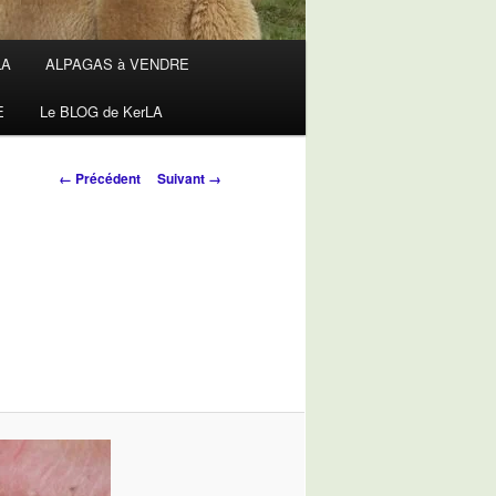
LA
ALPAGAS à VENDRE
E
Le BLOG de KerLA
Navigation
← Précédent
Suivant →
des
images