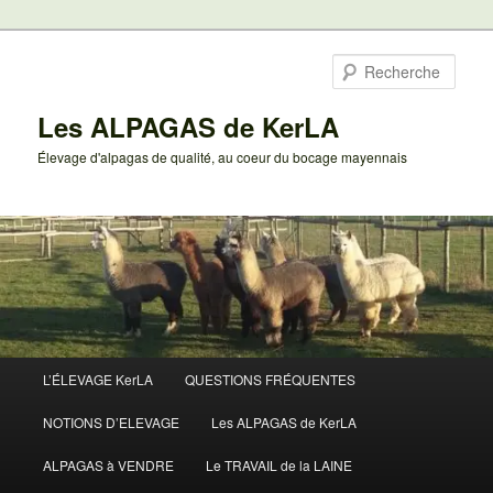
Aller
au
Rech
contenu
principal
Les ALPAGAS de KerLA
Élevage d'alpagas de qualité, au coeur du bocage mayennais
Menu
L’ÉLEVAGE KerLA
QUESTIONS FRÉQUENTES
principal
NOTIONS D’ELEVAGE
Les ALPAGAS de KerLA
ALPAGAS à VENDRE
Le TRAVAIL de la LAINE