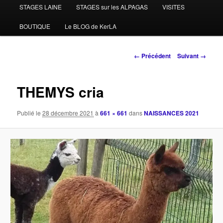
STAGES LAINE
STAGES sur les ALPAGAS
VISITES
BOUTIQUE
Le BLOG de KerLA
Navigation
← Précédent
Suivant →
des
images
THEMYS cria
Publié le
28 décembre 2021
à
661 × 661
dans
NAISSANCES 2021