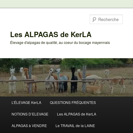
Aller
au
Rech
contenu
principal
Les ALPAGAS de KerLA
Élevage d'alpagas de qualité, au coeur du bocage mayennais
Menu
L’ÉLEVAGE KerLA
QUESTIONS FRÉQUENTES
principal
NOTIONS D’ELEVAGE
Les ALPAGAS de KerLA
ALPAGAS à VENDRE
Le TRAVAIL de la LAINE