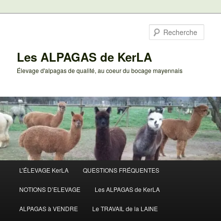
Aller
au
Rech
contenu
principal
Les ALPAGAS de KerLA
Élevage d'alpagas de qualité, au coeur du bocage mayennais
Menu
L’ÉLEVAGE KerLA
QUESTIONS FRÉQUENTES
principal
NOTIONS D’ELEVAGE
Les ALPAGAS de KerLA
ALPAGAS à VENDRE
Le TRAVAIL de la LAINE