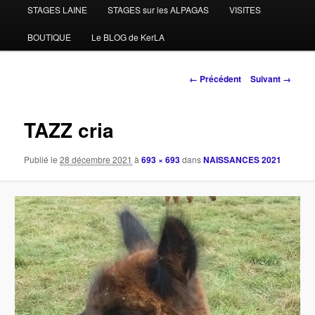
STAGES LAINE
STAGES sur les ALPAGAS
VISITES
BOUTIQUE
Le BLOG de KerLA
Navigation
← Précédent
Suivant →
des
images
TAZZ cria
Publié le
28 décembre 2021
à
693 × 693
dans
NAISSANCES 2021