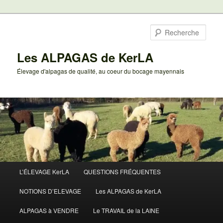
Aller
au
Rech
contenu
principal
Les ALPAGAS de KerLA
Élevage d'alpagas de qualité, au coeur du bocage mayennais
Menu
L’ÉLEVAGE KerLA
QUESTIONS FRÉQUENTES
principal
NOTIONS D’ELEVAGE
Les ALPAGAS de KerLA
ALPAGAS à VENDRE
Le TRAVAIL de la LAINE