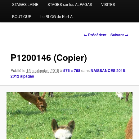
STAGES LAINE
STAGES sur les ALPAGAS
VISITES
BOUTIQUE
Le BLOG de KerLA
Navigation
← Précédent
Suivant →
des
images
P1200146 (Copier)
Publié le
15 septembre 2015
à
576 × 768
dans
NAISSANCES 2015-
2012 alpagas