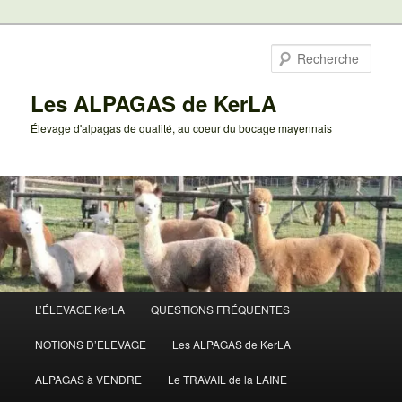
Aller
au
Rech
contenu
principal
Les ALPAGAS de KerLA
Élevage d'alpagas de qualité, au coeur du bocage mayennais
Menu
L’ÉLEVAGE KerLA
QUESTIONS FRÉQUENTES
principal
NOTIONS D’ELEVAGE
Les ALPAGAS de KerLA
ALPAGAS à VENDRE
Le TRAVAIL de la LAINE