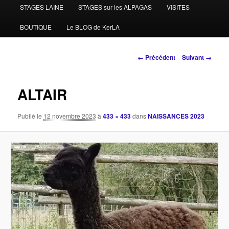
STAGES LAINE
STAGES sur les ALPAGAS
VISITES
BOUTIQUE
Le BLOG de KerLA
Navigation
← Précédent
Suivant →
des
images
ALTAIR
Publié le
12 novembre 2023
à
433 × 433
dans
NAISSANCES 2023