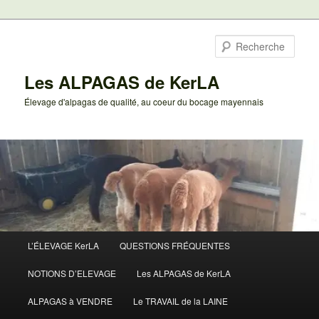
Aller
au
Rech
contenu
principal
Les ALPAGAS de KerLA
Élevage d'alpagas de qualité, au coeur du bocage mayennais
Menu
L’ÉLEVAGE KerLA
QUESTIONS FRÉQUENTES
principal
NOTIONS D’ELEVAGE
Les ALPAGAS de KerLA
ALPAGAS à VENDRE
Le TRAVAIL de la LAINE