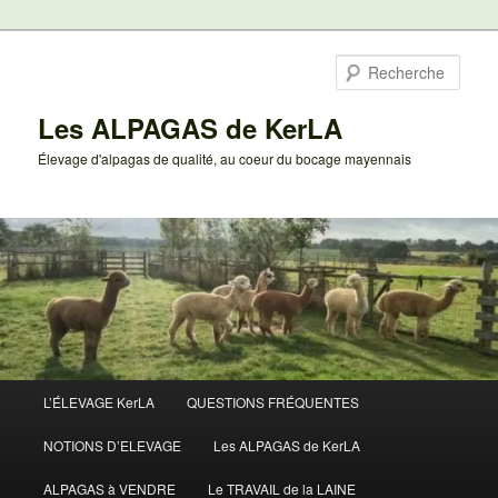
Aller
au
Rech
contenu
principal
Les ALPAGAS de KerLA
Élevage d'alpagas de qualité, au coeur du bocage mayennais
Menu
L’ÉLEVAGE KerLA
QUESTIONS FRÉQUENTES
principal
NOTIONS D’ELEVAGE
Les ALPAGAS de KerLA
ALPAGAS à VENDRE
Le TRAVAIL de la LAINE