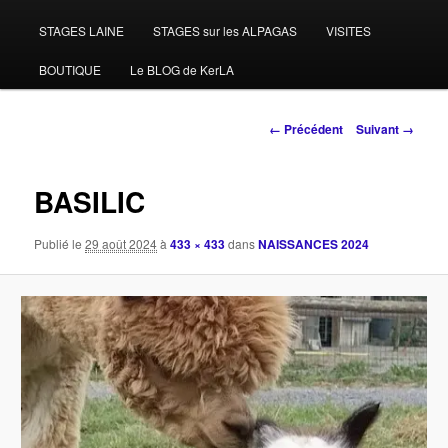
STAGES LAINE
STAGES sur les ALPAGAS
VISITES
BOUTIQUE
Le BLOG de KerLA
Navigation
← Précédent
Suivant →
des
images
BASILIC
Publié le
29 août 2024
à
433 × 433
dans
NAISSANCES 2024