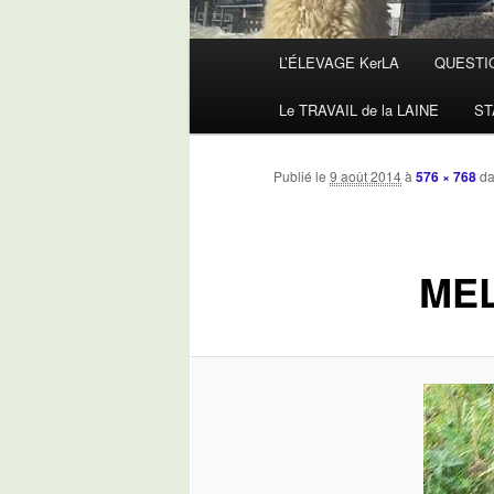
Menu
L’ÉLEVAGE KerLA
QUESTI
principal
Le TRAVAIL de la LAINE
ST
Publié le
9 août 2014
à
576 × 768
d
MEL