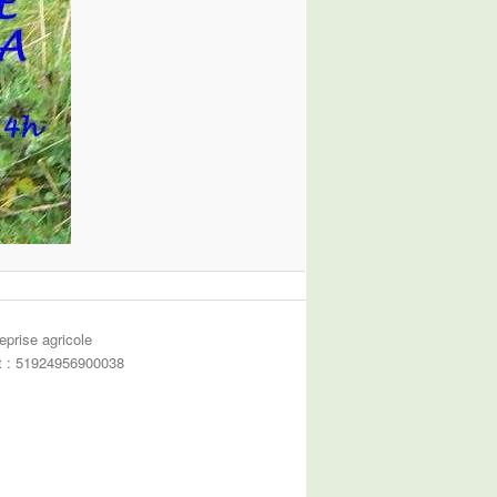
eprise agricole
et : 51924956900038