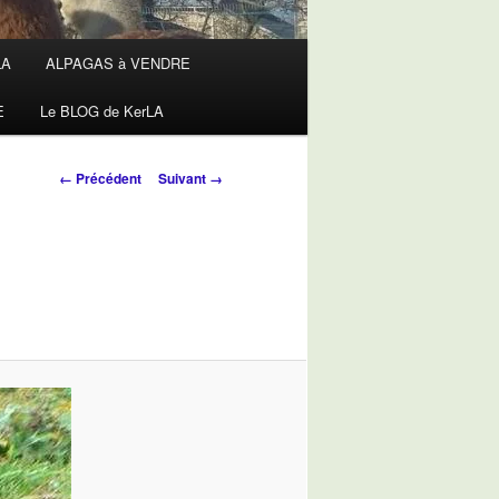
LA
ALPAGAS à VENDRE
E
Le BLOG de KerLA
Navigation
← Précédent
Suivant →
des
images