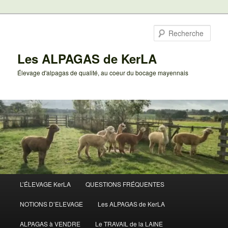
Aller
au
Rech
contenu
principal
Les ALPAGAS de KerLA
Élevage d'alpagas de qualité, au coeur du bocage mayennais
Menu
L’ÉLEVAGE KerLA
QUESTIONS FRÉQUENTES
principal
NOTIONS D’ELEVAGE
Les ALPAGAS de KerLA
ALPAGAS à VENDRE
Le TRAVAIL de la LAINE