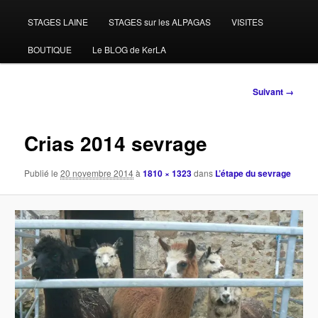
STAGES LAINE
STAGES sur les ALPAGAS
VISITES
BOUTIQUE
Le BLOG de KerLA
Navigation
Suivant →
des
images
Crias 2014 sevrage
Publié le
20 novembre 2014
à
1810 × 1323
dans
L’étape du sevrage