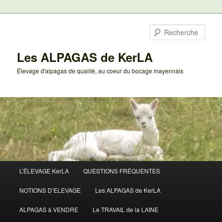
Aller
au
Rech
contenu
principal
Les ALPAGAS de KerLA
Élevage d'alpagas de qualité, au coeur du bocage mayennais
Menu
L’ÉLEVAGE KerLA
QUESTIONS FRÉQUENTES
principal
NOTIONS D’ELEVAGE
Les ALPAGAS de KerLA
ALPAGAS à VENDRE
Le TRAVAIL de la LAINE