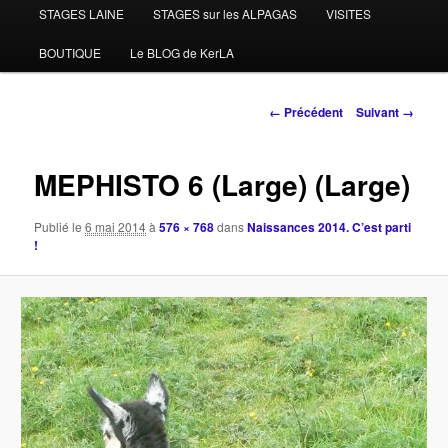
STAGES LAINE
STAGES sur les ALPAGAS
VISITES
BOUTIQUE
Le BLOG de KerLA
Navigation
← Précédent
Suivant →
des
images
MEPHISTO 6 (Large) (Large)
Publié le
6 mai 2014
à
576 × 768
dans
Naissances 2014. C’est parti
!