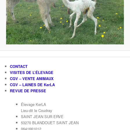
CONTACT
VISITES DE L’ÉLEVAGE
CGV – VENTE ANIMAUX
CGV – LAINES DE KerLA
REVUE DE PRESSE
Élevage KerLA
Lieu-dit le Coudray
SAINT JEAN SUR ERVE
53270 BLANDOUET SAINT JEAN
0641661012