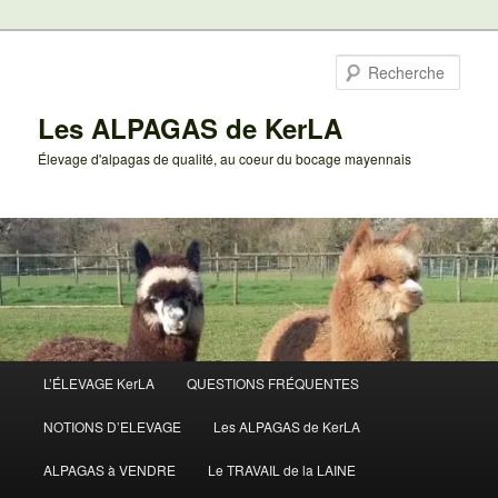
Aller
au
Rech
contenu
principal
Les ALPAGAS de KerLA
Élevage d'alpagas de qualité, au coeur du bocage mayennais
Menu
L’ÉLEVAGE KerLA
QUESTIONS FRÉQUENTES
principal
NOTIONS D’ELEVAGE
Les ALPAGAS de KerLA
ALPAGAS à VENDRE
Le TRAVAIL de la LAINE