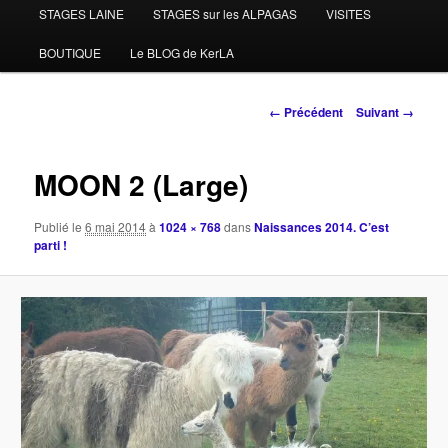
STAGES LAINE
STAGES sur les ALPAGAS
VISITES
BOUTIQUE
Le BLOG de KerLA
Navigation
← Précédent
Suivant →
des
images
MOON 2 (Large)
Publié le
6 mai 2014
à
1024 × 768
dans
Naissances 2014. C’est
parti !