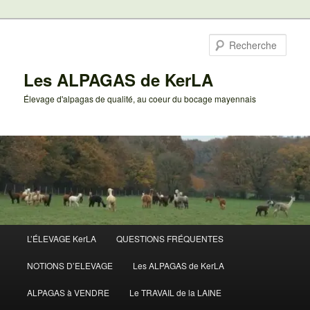
Aller
au
Rech
contenu
principal
Les ALPAGAS de KerLA
Élevage d'alpagas de qualité, au coeur du bocage mayennais
Menu
L’ÉLEVAGE KerLA
QUESTIONS FRÉQUENTES
principal
NOTIONS D’ELEVAGE
Les ALPAGAS de KerLA
ALPAGAS à VENDRE
Le TRAVAIL de la LAINE