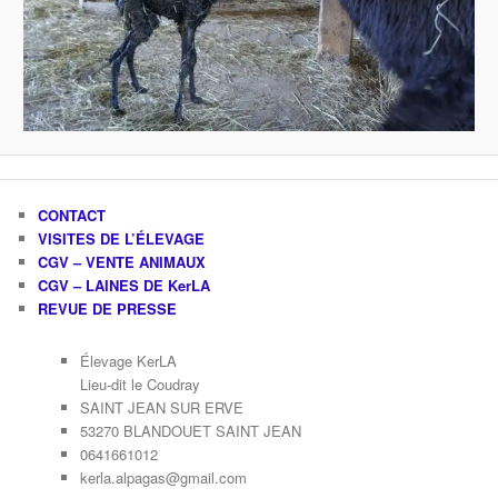
CONTACT
VISITES DE L’ÉLEVAGE
CGV – VENTE ANIMAUX
CGV – LAINES DE KerLA
REVUE DE PRESSE
Élevage KerLA
Lieu-dit le Coudray
SAINT JEAN SUR ERVE
53270 BLANDOUET SAINT JEAN
0641661012
kerla.alpagas@gmail.com