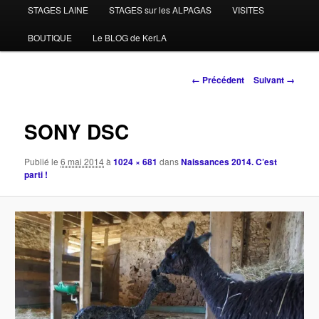
STAGES LAINE
STAGES sur les ALPAGAS
VISITES
BOUTIQUE
Le BLOG de KerLA
Navigation
← Précédent
Suivant →
des
images
SONY DSC
Publié le
6 mai 2014
à
1024 × 681
dans
Naissances 2014. C’est
parti !