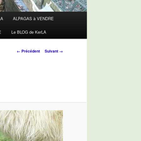
LA
ALPAGAS à VENDRE
E
Le BLOG de KerLA
Navigation
← Précédent
Suivant →
des
images