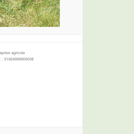
eprise agricole
et : 51924956900038