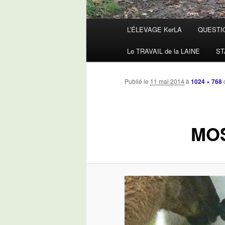
Menu
L’ÉLEVAGE KerLA
QUESTI
principal
Le TRAVAIL de la LAINE
ST
Publié le
11 mai 2014
à
1024 × 768
MOS