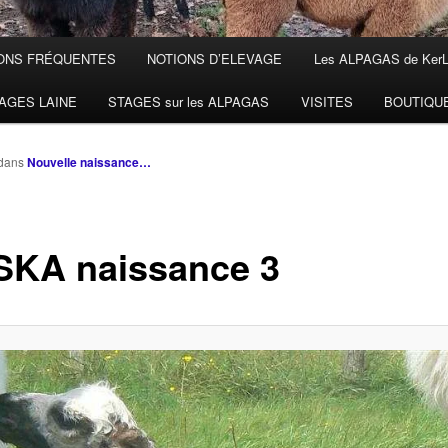
ONS FRÉQUENTES
NOTIONS D’ELEVAGE
Les ALPAGAS de Ker
AGES LAINE
STAGES sur les ALPAGAS
VISITES
BOUTIQU
dans
Nouvelle naissance…
KA naissance 3