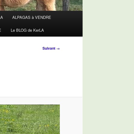
LA
ALPAGAS à VENDRE
E
Le BLOG de KerLA
Navigation
Suivant →
des
images