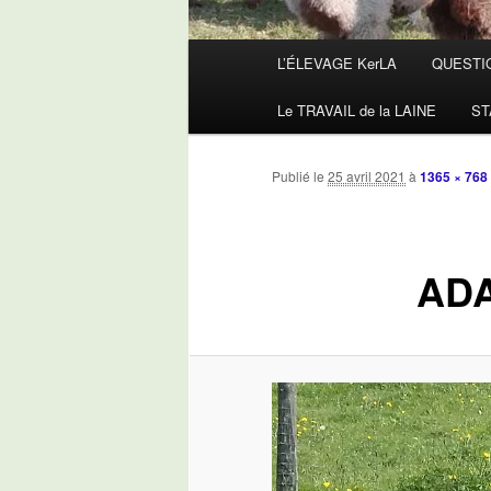
Menu
L’ÉLEVAGE KerLA
QUESTI
principal
Le TRAVAIL de la LAINE
ST
Publié le
25 avril 2021
à
1365 × 768
ADA