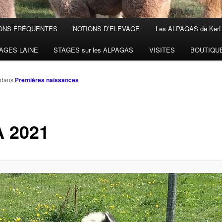
ONS FRÉQUENTES
NOTIONS D’ELEVAGE
Les ALPAGAS de Ker
AGES LAINE
STAGES sur les ALPAGAS
VISITES
BOUTIQU
dans
Premières naissances
 2021