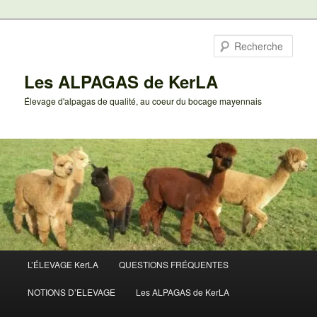
Aller
au
Rech
contenu
principal
Les ALPAGAS de KerLA
Élevage d'alpagas de qualité, au coeur du bocage mayennais
Menu
L’ÉLEVAGE KerLA
QUESTIONS FRÉQUENTES
principal
NOTIONS D’ELEVAGE
Les ALPAGAS de KerLA