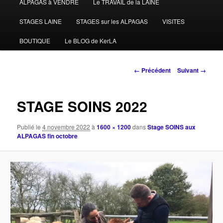
ALPAGAS à VENDRE
Le TRAVAIL de la LAINE
STAGES LAINE
STAGES sur les ALPAGAS
VISITES
BOUTIQUE
Le BLOG de KerLA
Navigation
← Précédent
Suivant →
des
images
STAGE SOINS 2022
Publié le
4 novembre 2022
à
1600 × 1200
dans
Stage SOINS aux
ALPAGAS fin octobre