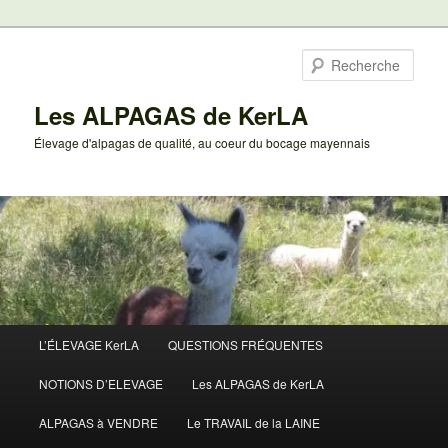
Aller
au
Rech
contenu
principal
Les ALPAGAS de KerLA
Élevage d'alpagas de qualité, au coeur du bocage mayennais
Menu
L’ÉLEVAGE KerLA
QUESTIONS FRÉQUENTES
principal
NOTIONS D’ELEVAGE
Les ALPAGAS de KerLA
ALPAGAS à VENDRE
Le TRAVAIL de la LAINE