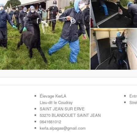
Élevage KerLA
Entr
Lieu-dit le Coudray
Sir
SAINT JEAN SUR ERVE
53270 BLANDOUET SAINT JEAN
0641661012
kerla.alpagas@gmail.com