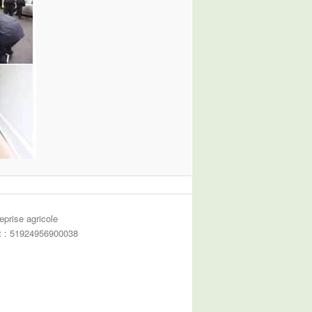
eprise agricole
et : 51924956900038