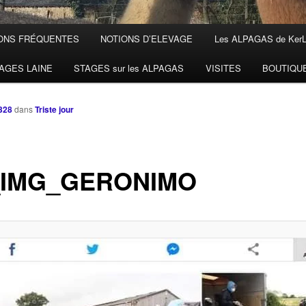
ONS FRÉQUENTES
NOTIONS D’ELEVAGE
Les ALPAGAS de Ker
AGES LAINE
STAGES sur les ALPAGAS
VISITES
BOUTIQU
328
dans
Triste jour
_IMG_GERONIMO