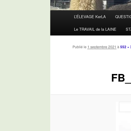
Menu
L’ÉLEVAGE KerLA
QUESTI
principal
Le TRAVAIL de la LAINE
ST
Publié le
1 septembre 2021
à
552 × 
FB