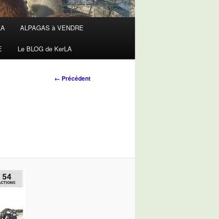
LA
ALPAGAS à VENDRE
E
Le BLOG de KerLA
Navigation
← Précédent
des
images