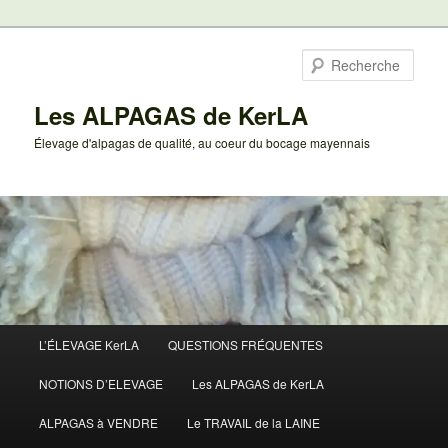
Aller
au
Rech
contenu
principal
Les ALPAGAS de KerLA
Élevage d'alpagas de qualité, au coeur du bocage mayennais
Menu
L’ÉLEVAGE KerLA
QUESTIONS FRÉQUENTES
principal
NOTIONS D’ELEVAGE
Les ALPAGAS de KerLA
ALPAGAS à VENDRE
Le TRAVAIL de la LAINE