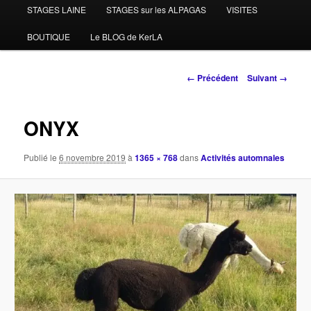
STAGES LAINE
STAGES sur les ALPAGAS
VISITES
BOUTIQUE
Le BLOG de KerLA
Navigation
← Précédent
Suivant →
des
images
ONYX
Publié le
6 novembre 2019
à
1365 × 768
dans
Activités automnales