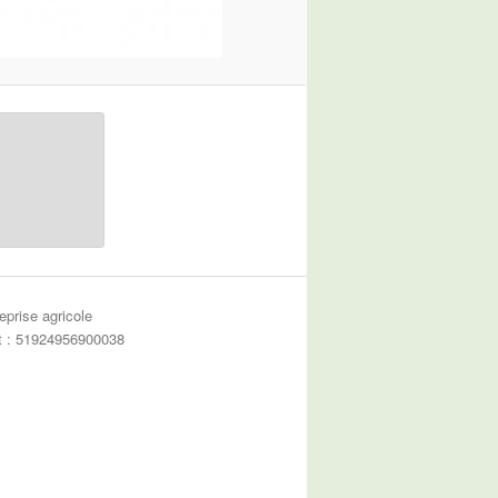
eprise agricole
et : 51924956900038