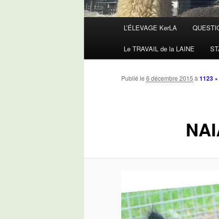
Menu
L’ÉLEVAGE KerLA
QUESTI
principal
Le TRAVAIL de la LAINE
ST
Publié le
6 décembre 2015
à
1123 ×
NAI