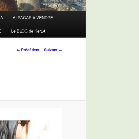
LA
ALPAGAS à VENDRE
E
Le BLOG de KerLA
Navigation
← Précédent
Suivant →
des
images