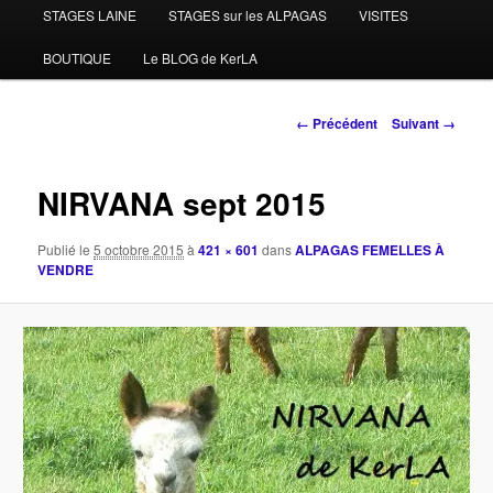
STAGES LAINE
STAGES sur les ALPAGAS
VISITES
BOUTIQUE
Le BLOG de KerLA
Navigation
← Précédent
Suivant →
des
images
NIRVANA sept 2015
Publié le
5 octobre 2015
à
421 × 601
dans
ALPAGAS FEMELLES À
VENDRE