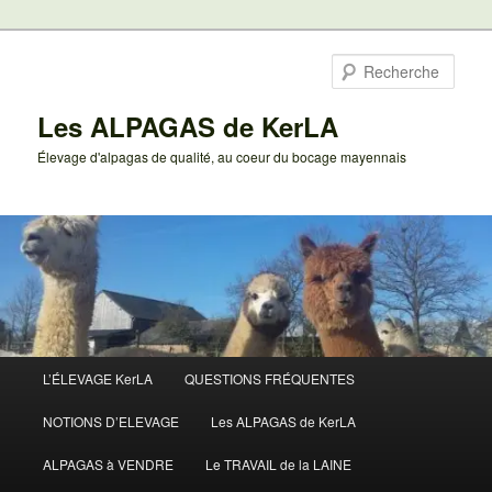
Aller
au
Rech
contenu
principal
Les ALPAGAS de KerLA
Élevage d'alpagas de qualité, au coeur du bocage mayennais
Menu
L’ÉLEVAGE KerLA
QUESTIONS FRÉQUENTES
principal
NOTIONS D’ELEVAGE
Les ALPAGAS de KerLA
ALPAGAS à VENDRE
Le TRAVAIL de la LAINE