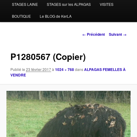
STAGES LAINE
STAGES sur les ALPAGAS
VISITES
BOUTIQUE
Le BLOG de KerLA
Navigation
← Précédent
Suivant →
des
images
P1280567 (Copier)
Publié le
23 février 2017
à
1024 × 768
dans
ALPAGAS FEMELLES À
VENDRE