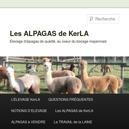
Aller
au
Rech
contenu
principal
Les ALPAGAS de KerLA
Élevage d'alpagas de qualité, au coeur du bocage mayennais
Menu
L’ÉLEVAGE KerLA
QUESTIONS FRÉQUENTES
principal
NOTIONS D’ELEVAGE
Les ALPAGAS de KerLA
ALPAGAS à VENDRE
Le TRAVAIL de la LAINE