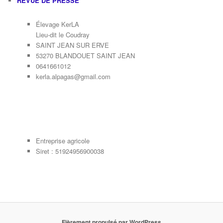
REVUE DE PRESSE
Élevage KerLA
Lieu-dit le Coudray
SAINT JEAN SUR ERVE
53270 BLANDOUET SAINT JEAN
0641661012
kerla.alpagas@gmail.com
Entreprise agricole
Siret : 51924956900038
Fièrement propulsé par WordPress