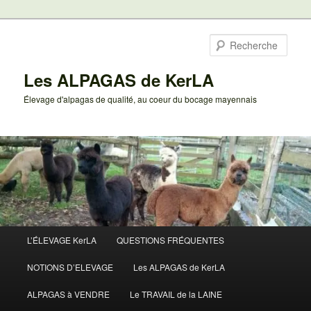
Aller
au
Rech
contenu
principal
Les ALPAGAS de KerLA
Élevage d'alpagas de qualité, au coeur du bocage mayennais
Menu
L’ÉLEVAGE KerLA
QUESTIONS FRÉQUENTES
principal
NOTIONS D’ELEVAGE
Les ALPAGAS de KerLA
ALPAGAS à VENDRE
Le TRAVAIL de la LAINE