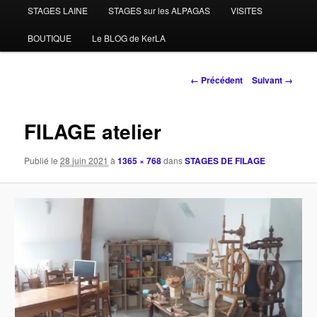
STAGES LAINE
STAGES sur les ALPAGAS
VISITES
BOUTIQUE
Le BLOG de KerLA
Navigation
← Précédent
Suivant →
des
images
FILAGE atelier
Publié le
28 juin 2021
à
1365 × 768
dans
STAGES DE FILAGE