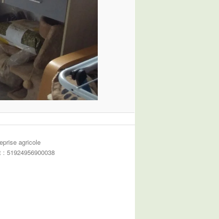
eprise agricole
et : 51924956900038