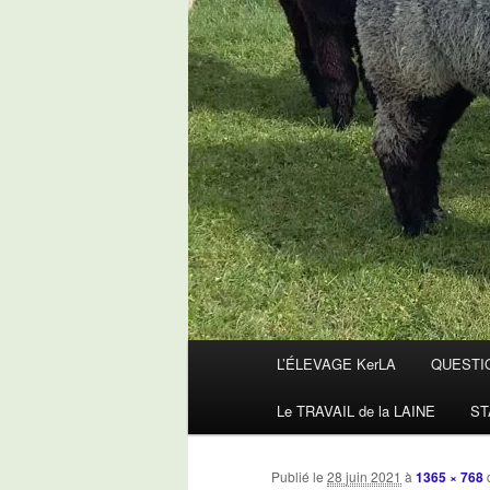
Menu
L’ÉLEVAGE KerLA
QUESTI
principal
Le TRAVAIL de la LAINE
ST
Publié le
28 juin 2021
à
1365 × 768