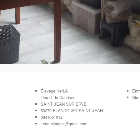
Élevage KerLA
Entr
Lieu-dit le Coudray
Sir
SAINT JEAN SUR ERVE
53270 BLANDOUET SAINT JEAN
0641661012
kerla.alpagas@gmail.com