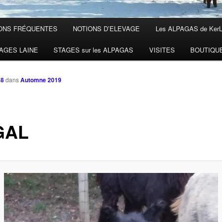
ONS FRÉQUENTES
NOTIONS D’ELEVAGE
Les ALPAGAS de Ker
AGES LAINE
STAGES sur les ALPAGAS
VISITES
BOUTIQU
68
dans
Automne 2019
GAL