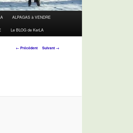
LA
ALPAGAS à VENDRE
E
Le BLOG de KerLA
Navigation
← Précédent
Suivant →
des
images