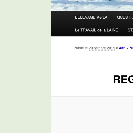
Menu
L’ÉLEVAGE KerLA
QUESTI
principal
Le TRAVAIL de la LAINE
ST
Publié le
20 octobre 2019
à
432 × 7
RE