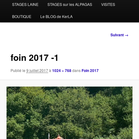
STAGES LAINE
STAGES sur les ALPAGAS
VISITES
BOUTIQUE
Le BLOG de KerLA
Navigation
Suivant →
des
images
foin 2017 -1
Publié le
9 juillet 2017
à
1024 × 768
dans
Foin 2017