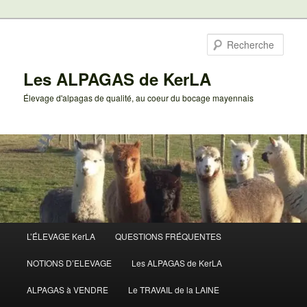
Aller
au
Rech
contenu
principal
Les ALPAGAS de KerLA
Élevage d'alpagas de qualité, au coeur du bocage mayennais
Menu
L’ÉLEVAGE KerLA
QUESTIONS FRÉQUENTES
principal
NOTIONS D’ELEVAGE
Les ALPAGAS de KerLA
ALPAGAS à VENDRE
Le TRAVAIL de la LAINE