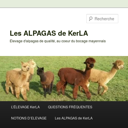
Aller
au
Rech
contenu
principal
Les ALPAGAS de KerLA
Élevage d'alpagas de qualité, au coeur du bocage mayennais
Menu
L’ÉLEVAGE KerLA
QUESTIONS FRÉQUENTES
principal
NOTIONS D’ELEVAGE
Les ALPAGAS de KerLA