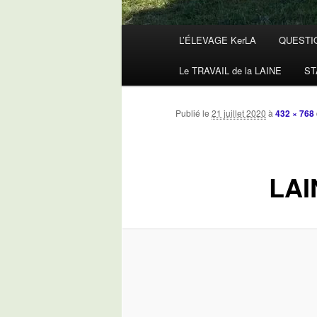
Menu
L’ÉLEVAGE KerLA
QUESTI
principal
Le TRAVAIL de la LAINE
ST
Publié le
21 juillet 2020
à
432 × 768
LAI