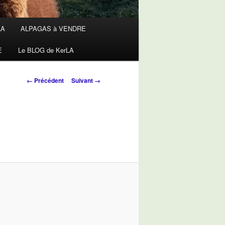
LA
ALPAGAS à VENDRE
E
Le BLOG de KerLA
Navigation
← Précédent
Suivant →
des
images