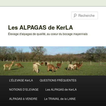
Aller
au
Rech
contenu
principal
Les ALPAGAS de KerLA
Élevage d'alpagas de qualité, au coeur du bocage mayennais
Menu
L’ÉLEVAGE KerLA
QUESTIONS FRÉQUENTES
principal
NOTIONS D’ELEVAGE
Les ALPAGAS de KerLA
ALPAGAS à VENDRE
Le TRAVAIL de la LAINE