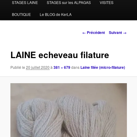
STAGES LAINE
STAGES sur les ALPAGAS
VISITES
BOUTIQUE
Le BLOG de KerLA
Navigation
← Précédent
Suivant →
des
images
LAINE echeveau filature
Publié le
20 juillet 2020
à
381 × 679
dans
Laine filée (micro-filature)