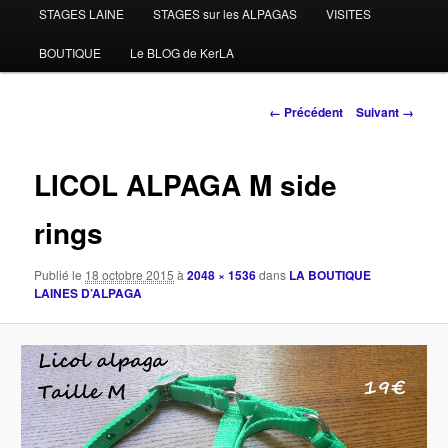
STAGES LAINE
STAGES sur les ALPAGAS
VISITES
BOUTIQUE
Le BLOG de KerLA
Navigation
← Précédent
Suivant →
des
images
LICOL ALPAGA M side
rings
Publié le
18 octobre 2015
à
2048 × 1536
dans
LA BOUTIQUE
LAINES D’ALPAGA