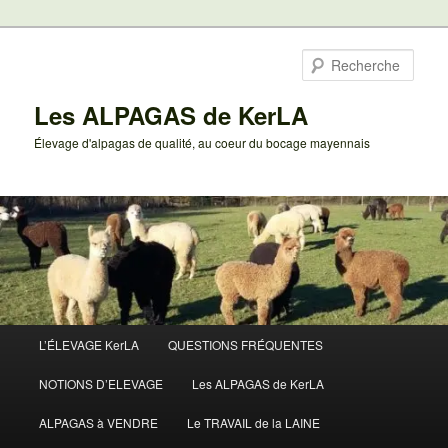
Aller
au
Rech
contenu
principal
Les ALPAGAS de KerLA
Élevage d'alpagas de qualité, au coeur du bocage mayennais
Menu
L’ÉLEVAGE KerLA
QUESTIONS FRÉQUENTES
principal
NOTIONS D’ELEVAGE
Les ALPAGAS de KerLA
ALPAGAS à VENDRE
Le TRAVAIL de la LAINE