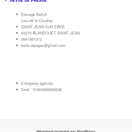
REVUE DE PRESSE
Élevage KerLA
Lieu-dit le Coudray
SAINT JEAN SUR ERVE
53270 BLANDOUET SAINT JEAN
0641661012
kerla.alpagas@gmail.com
Entreprise agricole
Siret : 51924956900038
Fièrement propulsé par WordPress