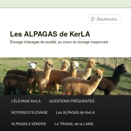
Aller
au
Rech
contenu
principal
Les ALPAGAS de KerLA
Élevage d'alpagas de qualité, au coeur du bocage mayennais
Menu
L’ÉLEVAGE KerLA
QUESTIONS FRÉQUENTES
principal
NOTIONS D’ELEVAGE
Les ALPAGAS de KerLA
ALPAGAS à VENDRE
Le TRAVAIL de la LAINE