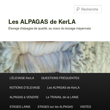
Aller
au
Rech
contenu
principal
Les ALPAGAS de KerLA
Élevage d'alpagas de qualité, au coeur du bocage mayennais
Menu
L’ÉLEVAGE KerLA
QUESTIONS FRÉQUENTES
principal
NOTIONS D’ELEVAGE
Les ALPAGAS de KerLA
ALPAGAS à VENDRE
Le TRAVAIL de la LAINE
STAGES LAINE
STAGES sur les ALPAGAS
VISITES