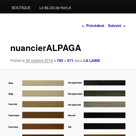
BOUTIQUE
Le BLOG de KerLA
Navigation
← Précédent
Suivant →
des
images
nuancierALPAGA
Publié le
30 octobre 2018
à
785 × 571
dans
LA LAINE