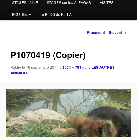
STAGES LAINE
STAGES sur les ALPAGAS
VISITES
BOUTIQUE
Le BLOG de KerLA
Navigation
← Précédent
Suivant →
des
images
P1070419 (Copier)
Publié le
16 septembre 2017
à
1024 × 768
dans
LES AUTRES
ANIMAUX