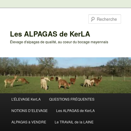
Aller
au
Rech
contenu
principal
Les ALPAGAS de KerLA
Élevage d'alpagas de qualité, au coeur du bocage mayennais
Menu
L’ÉLEVAGE KerLA
QUESTIONS FRÉQUENTES
principal
NOTIONS D’ELEVAGE
Les ALPAGAS de KerLA
ALPAGAS à VENDRE
Le TRAVAIL de la LAINE