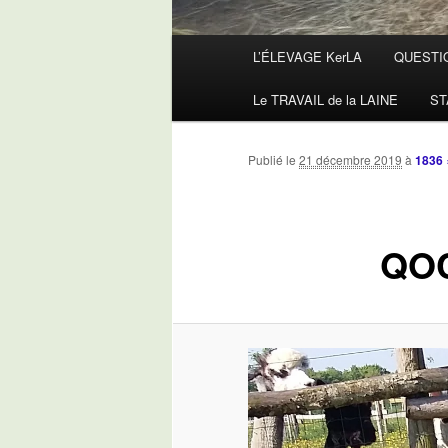
Menu
L’ÉLEVAGE KerLA
QUESTI
principal
Le TRAVAIL de la LAINE
ST
Publié le
21 décembre 2019
à
1836 
QO