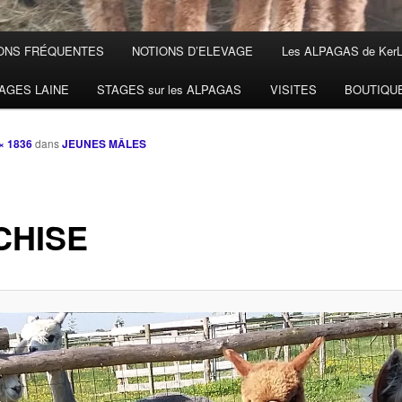
ONS FRÉQUENTES
NOTIONS D’ELEVAGE
Les ALPAGAS de Ker
AGES LAINE
STAGES sur les ALPAGAS
VISITES
BOUTIQU
× 1836
dans
JEUNES MÂLES
CHISE