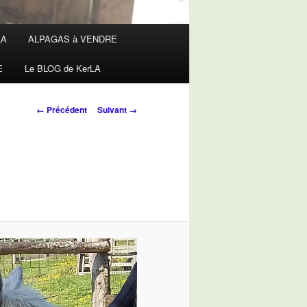
LA
ALPAGAS à VENDRE
E
Le BLOG de KerLA
Navigation
← Précédent
Suivant →
des
images