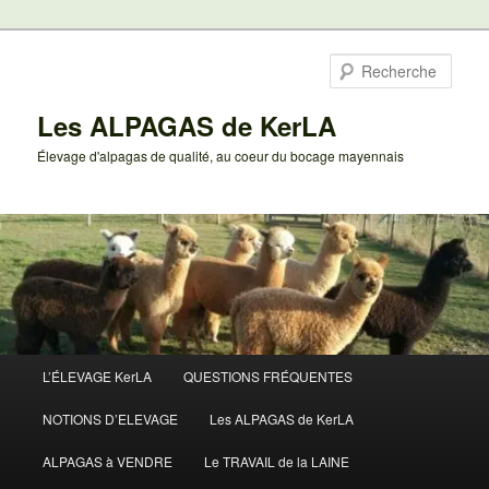
Aller
au
Rech
contenu
principal
Les ALPAGAS de KerLA
Élevage d'alpagas de qualité, au coeur du bocage mayennais
Menu
L’ÉLEVAGE KerLA
QUESTIONS FRÉQUENTES
principal
NOTIONS D’ELEVAGE
Les ALPAGAS de KerLA
ALPAGAS à VENDRE
Le TRAVAIL de la LAINE