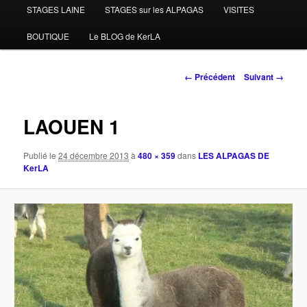
STAGES LAINE
STAGES sur les ALPAGAS
VISITES
BOUTIQUE
Le BLOG de KerLA
Navigation
← Précédent
Suivant →
des
images
LAOUEN 1
Publié le
24 décembre 2013
à
480 × 359
dans
LES ALPAGAS DE
KerLA