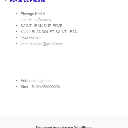
REVUE DE PRESSE
Élevage KerLA
Lieu-dit le Coudray
SAINT JEAN SUR ERVE
53270 BLANDOUET SAINT JEAN
0641661012
kerla.alpagas@gmail.com
Entreprise agricole
Siret : 51924956900038
Fièrement propulsé par WordPress