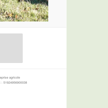
eprise agricole
et : 51924956900038