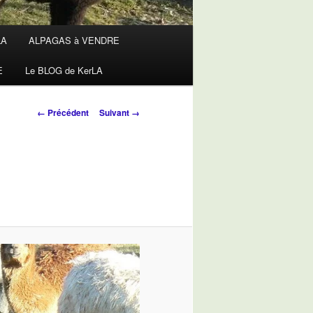
LA
ALPAGAS à VENDRE
E
Le BLOG de KerLA
Navigation
← Précédent
Suivant →
des
images