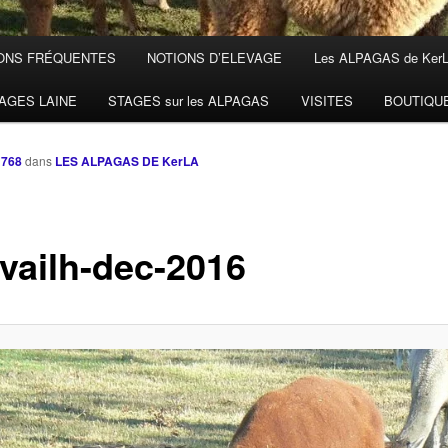
ONS FRÉQUENTES
NOTIONS D’ELEVAGE
Les ALPAGAS de Ker
AGES LAINE
STAGES sur les ALPAGAS
VISITES
BOUTIQU
 768
dans
LES ALPAGAS DE KerLA
vailh-dec-2016