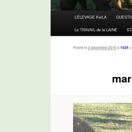
Menu
L’ÉLEVAGE KerLA
QUESTI
principal
Le TRAVAIL de la LAINE
ST
Publié le
2 décembre 2016
à
1024 ×
mar