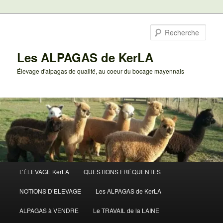
Aller
au
Rech
contenu
principal
Les ALPAGAS de KerLA
Élevage d'alpagas de qualité, au coeur du bocage mayennais
Menu
L’ÉLEVAGE KerLA
QUESTIONS FRÉQUENTES
principal
NOTIONS D’ELEVAGE
Les ALPAGAS de KerLA
ALPAGAS à VENDRE
Le TRAVAIL de la LAINE