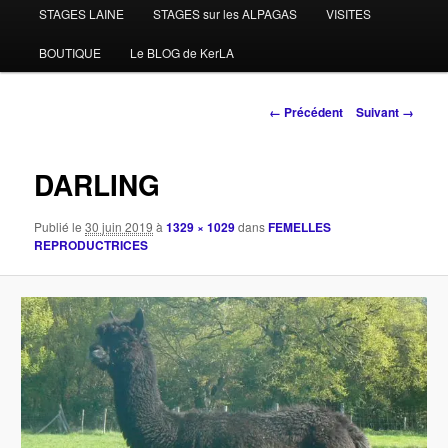
STAGES LAINE
STAGES sur les ALPAGAS
VISITES
BOUTIQUE
Le BLOG de KerLA
Navigation
← Précédent
Suivant →
des
images
DARLING
Publié le
30 juin 2019
à
1329 × 1029
dans
FEMELLES
REPRODUCTRICES