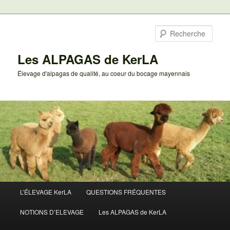
Aller
au
Rech
contenu
principal
Les ALPAGAS de KerLA
Élevage d'alpagas de qualité, au coeur du bocage mayennais
Menu
L’ÉLEVAGE KerLA
QUESTIONS FRÉQUENTES
principal
NOTIONS D’ELEVAGE
Les ALPAGAS de KerLA