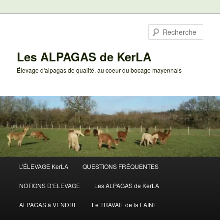
Aller
au
Rech
contenu
principal
Les ALPAGAS de KerLA
Élevage d'alpagas de qualité, au coeur du bocage mayennais
Menu
L’ÉLEVAGE KerLA
QUESTIONS FRÉQUENTES
principal
NOTIONS D’ELEVAGE
Les ALPAGAS de KerLA
ALPAGAS à VENDRE
Le TRAVAIL de la LAINE