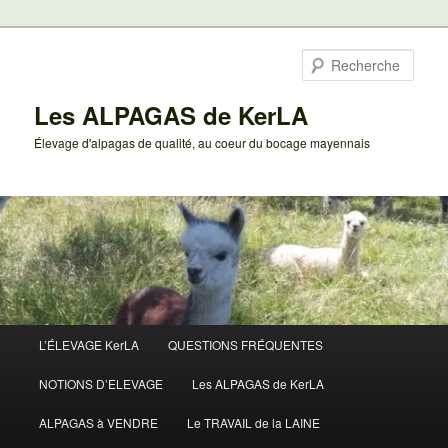
Aller
au
Rech
contenu
principal
Les ALPAGAS de KerLA
Élevage d'alpagas de qualité, au coeur du bocage mayennais
Menu
L’ÉLEVAGE KerLA
QUESTIONS FRÉQUENTES
principal
NOTIONS D’ELEVAGE
Les ALPAGAS de KerLA
ALPAGAS à VENDRE
Le TRAVAIL de la LAINE