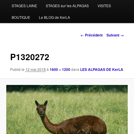
STAGES LAINE
STAGES sur les ALPAGAS
VISITES
BOUTIQUE
Le BLOG de KerLA
Navigation
← Précédent
Suivant →
des
images
P1320272
Publié le
12 mai 2018
à
1600 × 1200
dans
LES ALPAGAS DE KerLA