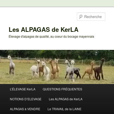
Aller
au
Rech
contenu
principal
Les ALPAGAS de KerLA
Élevage d'alpagas de qualité, au coeur du bocage mayennais
Menu
L’ÉLEVAGE KerLA
QUESTIONS FRÉQUENTES
principal
NOTIONS D’ELEVAGE
Les ALPAGAS de KerLA
ALPAGAS à VENDRE
Le TRAVAIL de la LAINE