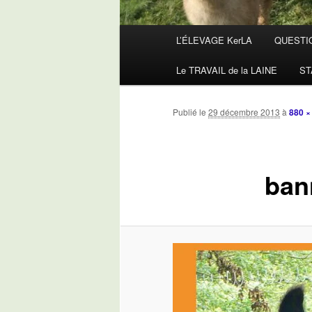
Menu
L’ÉLEVAGE KerLA
QUESTI
principal
Le TRAVAIL de la LAINE
ST
Publié le
29 décembre 2013
à
880 ×
ban