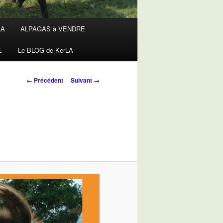
LA
ALPAGAS à VENDRE
E
Le BLOG de KerLA
Navigation
← Précédent
Suivant →
des
images