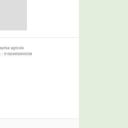
eprise agricole
et : 51924956900038