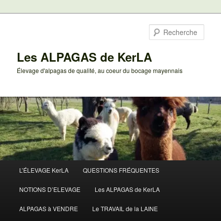
Aller
au
Rech
contenu
principal
Les ALPAGAS de KerLA
Élevage d'alpagas de qualité, au coeur du bocage mayennais
Menu
L’ÉLEVAGE KerLA
QUESTIONS FRÉQUENTES
principal
NOTIONS D’ELEVAGE
Les ALPAGAS de KerLA
ALPAGAS à VENDRE
Le TRAVAIL de la LAINE