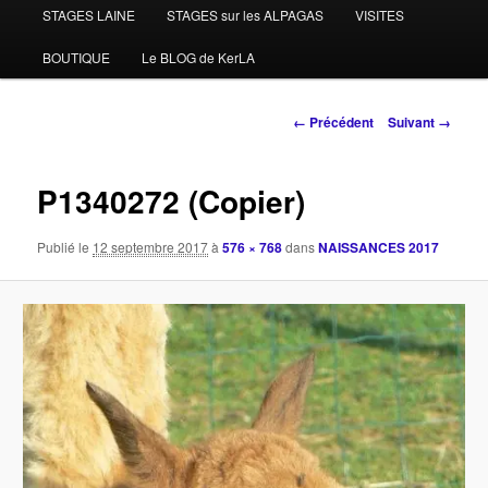
STAGES LAINE
STAGES sur les ALPAGAS
VISITES
BOUTIQUE
Le BLOG de KerLA
Navigation
← Précédent
Suivant →
des
images
P1340272 (Copier)
Publié le
12 septembre 2017
à
576 × 768
dans
NAISSANCES 2017