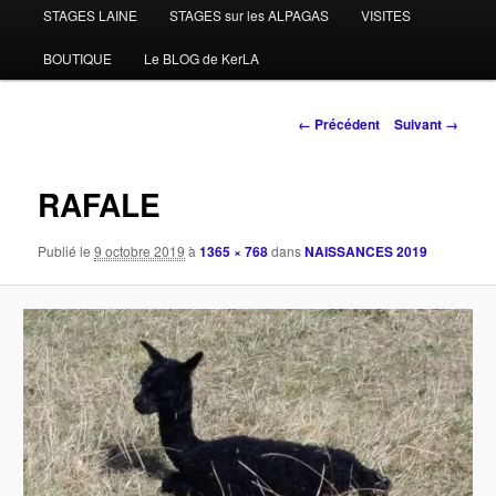
STAGES LAINE
STAGES sur les ALPAGAS
VISITES
BOUTIQUE
Le BLOG de KerLA
Navigation
← Précédent
Suivant →
des
images
RAFALE
Publié le
9 octobre 2019
à
1365 × 768
dans
NAISSANCES 2019