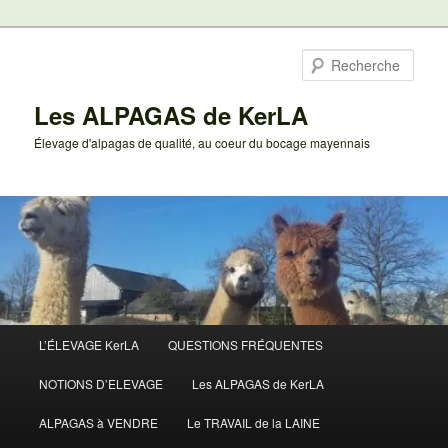
Aller
au
Rech
contenu
principal
Les ALPAGAS de KerLA
Élevage d'alpagas de qualité, au coeur du bocage mayennais
Menu
L’ÉLEVAGE KerLA
QUESTIONS FRÉQUENTES
principal
NOTIONS D’ELEVAGE
Les ALPAGAS de KerLA
ALPAGAS à VENDRE
Le TRAVAIL de la LAINE