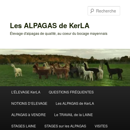
Aller
au
Rech
contenu
principal
Les ALPAGAS de KerLA
Élevage d'alpagas de qualité, au coeur du bocage mayennais
Menu
L’ÉLEVAGE KerLA
QUESTIONS FRÉQUENTES
principal
NOTIONS D’ELEVAGE
Les ALPAGAS de KerLA
ALPAGAS à VENDRE
Le TRAVAIL de la LAINE
STAGES LAINE
STAGES sur les ALPAGAS
VISITES