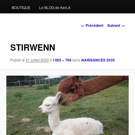
BOUTIQUE
Le BLOG de KerLA
Navigation
← Précédent
Suivant →
des
images
STIRWENN
Publié le
21 juillet 2020
à
1365 × 768
dans
NAISSANCES 2020