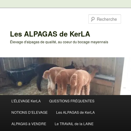
Aller
au
Rech
contenu
principal
Les ALPAGAS de KerLA
Élevage d'alpagas de qualité, au coeur du bocage mayennais
Menu
L’ÉLEVAGE KerLA
QUESTIONS FRÉQUENTES
principal
NOTIONS D’ELEVAGE
Les ALPAGAS de KerLA
ALPAGAS à VENDRE
Le TRAVAIL de la LAINE