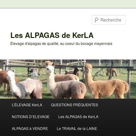
Aller
au
Rech
contenu
principal
Les ALPAGAS de KerLA
Élevage d'alpagas de qualité, au coeur du bocage mayennais
Menu
L’ÉLEVAGE KerLA
QUESTIONS FRÉQUENTES
principal
NOTIONS D’ELEVAGE
Les ALPAGAS de KerLA
ALPAGAS à VENDRE
Le TRAVAIL de la LAINE