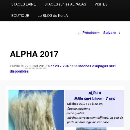
STAGES LAINE
STAGES sur les ALPAGAS
VISITES
BOUTIQUE
Le BLOG de KerLA
Navigation
← Précédent
Suivant →
des
images
ALPHA 2017
Publié le
27 juillet 2017
à
1123 × 794
dans
Mèches d’alpagas suri
disponibles